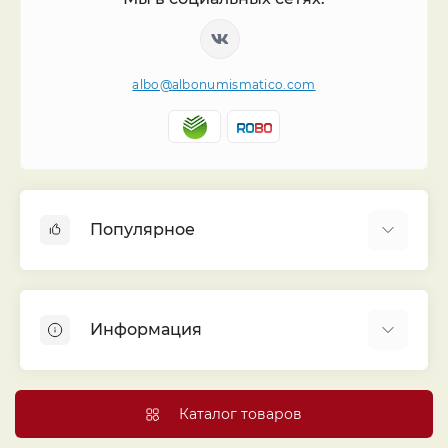
albo@albonumismatico.com
Популярное
Альбомы для монет
Футляры (шуберы) для альбомов
Информация
Монеты
Банкноты
Библиотека «Альбо Нумисматико»
Листы для монет
Голосование
Каталог товаров
Капсулы и холдеры
Договор публичной оферты