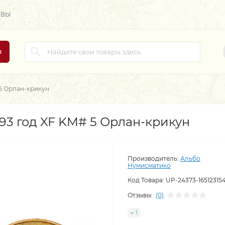
ЫВЫ
в
 5 Орлан-крикун
93 год XF KM# 5 Орлан-крикун
Производитель:
Альбо
Нумисматико
Код Товара:
UP-24373-16512315
Отзывы:
(0)
1