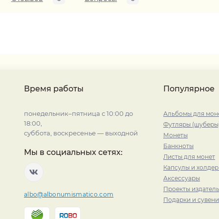
Время работы
Популярное
понедельник–пятница с 10:00 до
Альбомы для мон
18:00,
Футляры (шуберы
суббота, воскресенье — выходной
Монеты
Банкноты
Мы в социальных сетях:
Листы для монет
Капсулы и холде
Аксессуары
Проекты издатель
albo@albonumismatico.com
Подарки и сувен