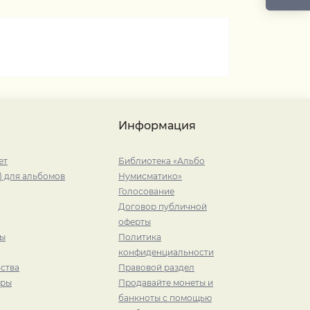
Информация
ет
Библиотека «Альбо
) для альбомов
Нумисматико»
Голосование
Договор публичной
оферты
ры
Политика
конфиденциальности
ства
Правовой раздел
иры
Продавайте монеты и
банкноты с помощью