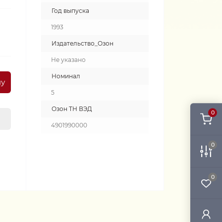
Год выпуска
1993
Издательство_Озон
Не указано
Номинал
ну
5
Озон ТН ВЭД
0
4901990000
0
0