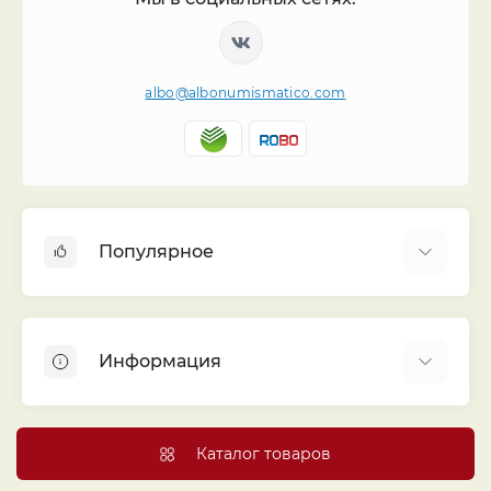
albo@albonumismatico.com
Популярное
Альбомы для монет
Футляры (шуберы) для альбомов
Информация
Монеты
Банкноты
Библиотека «Альбо Нумисматико»
Листы для монет
Голосование
Каталог товаров
Капсулы и холдеры
Договор публичной оферты