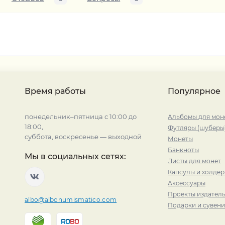
Время работы
Популярное
понедельник–пятница с 10:00 до
Альбомы для мон
18:00,
Футляры (шуберы
суббота, воскресенье — выходной
Монеты
Банкноты
Мы в социальных сетях:
Листы для монет
Капсулы и холде
Аксессуары
Проекты издатель
albo@albonumismatico.com
Подарки и сувен