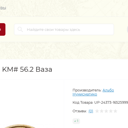
ЫВЫ
в
д KM# 56.2 Ваза
Производитель:
Альбо
Нумисматико
Код Товара:
UP-24373-1652599
Отзывы:
(0)
1