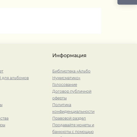
Информация
ет
Библиотека «Альбо
) для альбомов
Нумисматико»
Голосование
Договор публичной
оферты
ры
Политика
конфиденциальности
ства
Правовой раздел
иры
Продавайте монеты и
банкноты с помощью