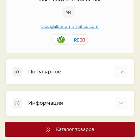
albo@albonumismatico.com
Популярное
Альбомы для монет
Футляры (шуберы) для альбомов
Информация
Монеты
Банкноты
Библиотека «Альбо Нумисматико»
Листы для монет
Голосование
Каталог товаров
Капсулы и холдеры
Договор публичной оферты