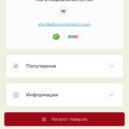
albo@albonumismatico.com
Популярное
Альбомы для монет
Футляры (шуберы) для альбомов
Информация
Монеты
Банкноты
Библиотека «Альбо Нумисматико»
Листы для монет
Голосование
Каталог товаров
Капсулы и холдеры
Договор публичной оферты