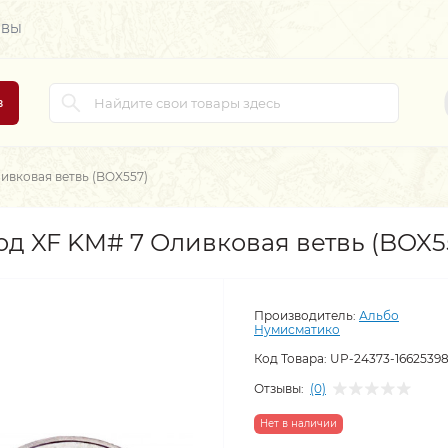
ЫВЫ
в
ивковая ветвь (BOX557)
од XF KM# 7 Оливковая ветвь (BOX5
Производитель:
Альбо
Нумисматико
Код Товара:
UP-24373-1662539
Отзывы:
(0)
Нет в наличии