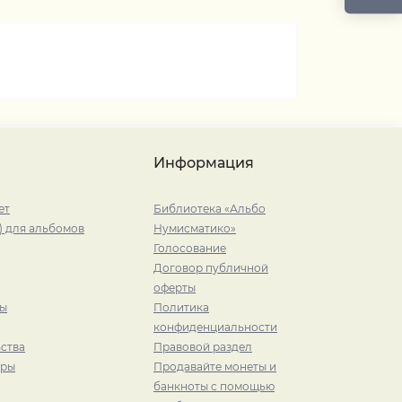
Информация
ет
Библиотека «Альбо
) для альбомов
Нумисматико»
Голосование
Договор публичной
оферты
ры
Политика
конфиденциальности
ства
Правовой раздел
иры
Продавайте монеты и
банкноты с помощью