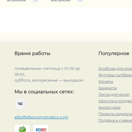
Время работы
Популярное
понедельник–пятница с 10:00 до
Альбомы для мон
18:00,
Футляры (шуберы
суббота, воскресенье — выходной
Монеты
Банкноты
Мы в социальных сетях:
Листы для монет
Капсулы и холде
Аксессуары
Проекты издатель
albo@albonumismatico.com
Подарки и сувен