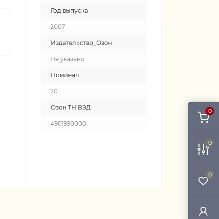
Год выпуска
2007
Издательство_Озон
Не указано
Номинал
20
Озон ТН ВЭД
0
4901990000
0
0