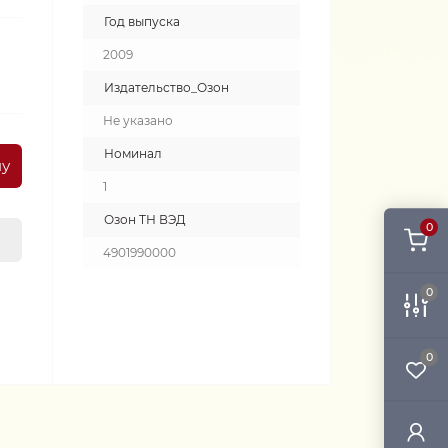
Год выпуска
2009
Издательство_Озон
Не указано
Номинал
ну
1
Озон ТН ВЭД
0
4901990000
0
0