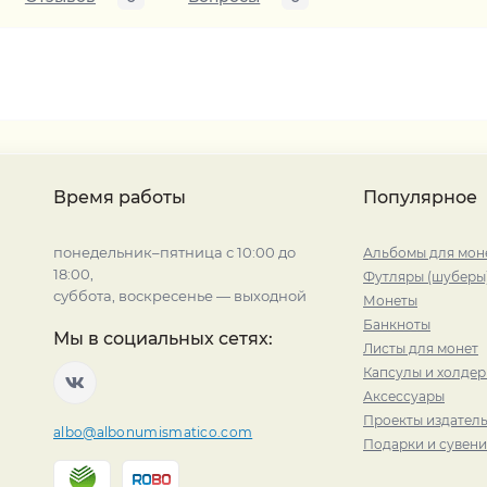
Время работы
Популярное
понедельник–пятница с 10:00 до
Альбомы для мон
18:00,
Футляры (шуберы
суббота, воскресенье — выходной
Монеты
Банкноты
Мы в социальных сетях:
Листы для монет
Капсулы и холде
Аксессуары
Проекты издатель
albo@albonumismatico.com
Подарки и сувен