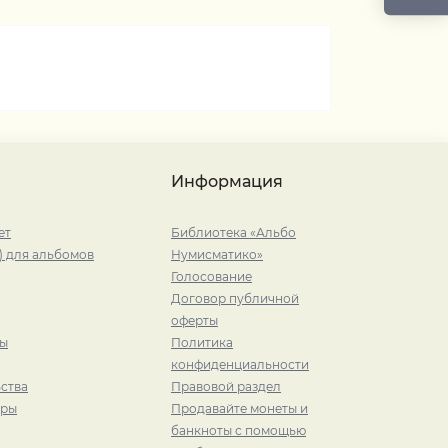
Информация
ет
Библиотека «Альбо
) для альбомов
Нумисматико»
Голосование
Договор публичной
оферты
ры
Политика
конфиденциальности
ства
Правовой раздел
иры
Продавайте монеты и
банкноты с помощью