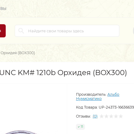
ЫВЫ
в
b Орхидея (BOX300)
 AUNC KM# 1210b Орхидея (BOX300)
Производитель:
Альбо
Нумисматико
Код Товара:
UP-24373-1663663
Отзывы:
(0)
11