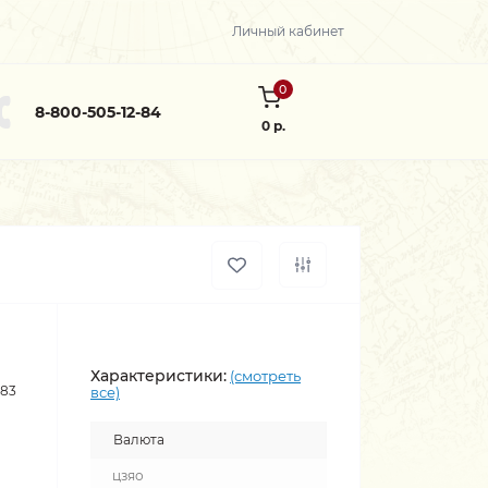
Личный кабинет
0
8-800-505-12-84
0 р.
Характеристики:
(смотреть
983
все)
Валюта
цзяо