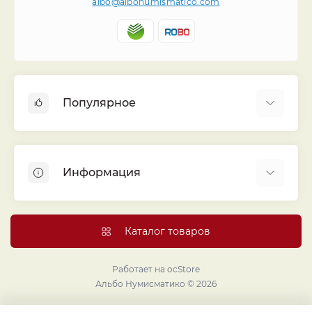
albo@albonumismatico.com
Популярное
Альбомы для монет
Футляры (шуберы) для альбомов
Информация
Монеты
Банкноты
Библиотека «Альбо Нумисматико»
Листы для монет
Голосование
Каталог товаров
Капсулы и холдеры
Договор публичной оферты
Аксессуары
Политика конфиденциальности
Работает на
ocStore
Проекты издательства
Альбо Нумисматико © 2026
Правовой раздел
Подарки и сувениры
Продавайте монеты и банкноты с помощью