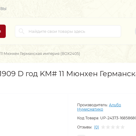
ЫВЫ
в
 11 Мюнхен Германская империя (BOX2405)
1909 D год KM# 11 Мюнхен Германс
Производитель:
Альбо
Нумисматико
Код Товара:
UP-24373-1685868
Отзывы:
(0)