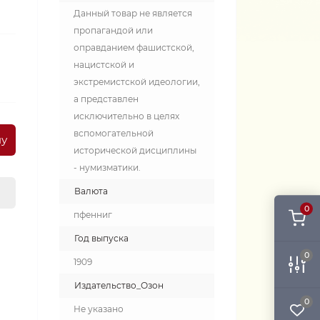
Данный товар не является
пропагандой или
оправданием фашистской,
нацистской и
экстремистской идеологии,
а представлен
исключительно в целях
вспомогательной
ну
исторической дисциплины
- нумизматики.
Валюта
0
пфенниг
Год выпуска
0
1909
Издательство_Озон
0
Не указано