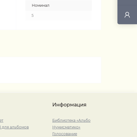
Номинал
5
Информация
ет
Библиотека «Альбо
) для альбомов
Нумисматико»
Голосование