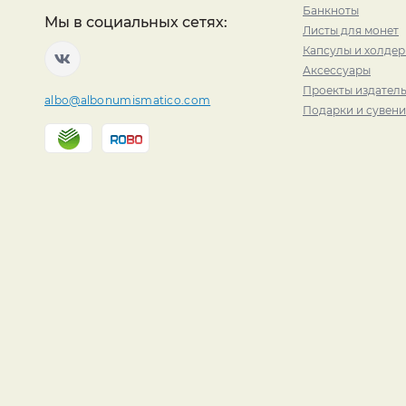
Банкноты
Мы в социальных сетях:
Листы для монет
Капсулы и холде
Аксессуары
Проекты издатель
albo@albonumismatico.com
Подарки и сувен