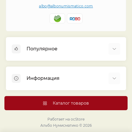
albo@albonumismatico.com
Популярное
Альбомы для монет
Футляры (шуберы) для альбомов
Информация
Монеты
Банкноты
Библиотека «Альбо Нумисматико»
Листы для монет
Голосование
Каталог товаров
Капсулы и холдеры
Договор публичной оферты
Аксессуары
Политика конфиденциальности
Работает на
ocStore
Проекты издательства
Альбо Нумисматико © 2026
Правовой раздел
Подарки и сувениры