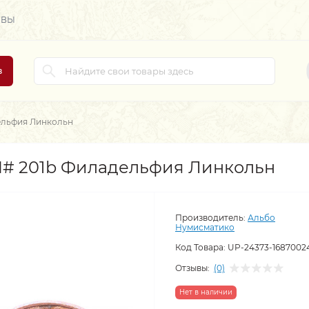
ЫВЫ
в
ельфия Линкольн
М# 201b Филадельфия Линкольн
Производитель:
Альбо
Нумисматико
Код Товара:
UP-24373-1687002
Отзывы:
(0)
Нет в наличии