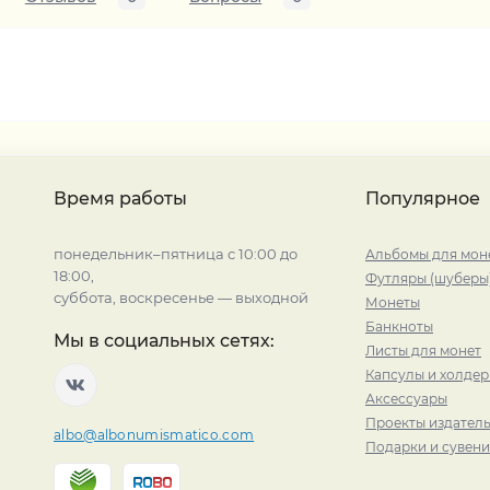
Время работы
Популярное
понедельник–пятница с 10:00 до
Альбомы для мон
18:00,
Футляры (шуберы
суббота, воскресенье — выходной
Монеты
Банкноты
Мы в социальных сетях:
Листы для монет
Капсулы и холде
Аксессуары
Проекты издатель
albo@albonumismatico.com
Подарки и сувен