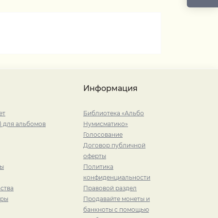
Информация
ет
Библиотека «Альбо
) для альбомов
Нумисматико»
Голосование
Договор публичной
оферты
ры
Политика
конфиденциальности
ства
Правовой раздел
иры
Продавайте монеты и
банкноты с помощью