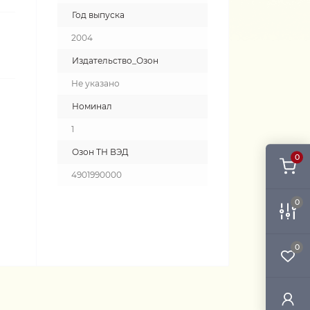
Год выпуска
2004
Издательство_Озон
Не указано
Номинал
1
Озон ТН ВЭД
0
4901990000
0
0