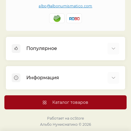
albo@albonumismatico.com
Популярное
Альбомы для монет
Футляры (шуберы) для альбомов
Информация
Монеты
Банкноты
Библиотека «Альбо Нумисматико»
Листы для монет
Голосование
Каталог товаров
Капсулы и холдеры
Договор публичной оферты
Аксессуары
Политика конфиденциальности
Работает на
ocStore
Проекты издательства
Альбо Нумисматико © 2026
Правовой раздел
Подарки и сувениры