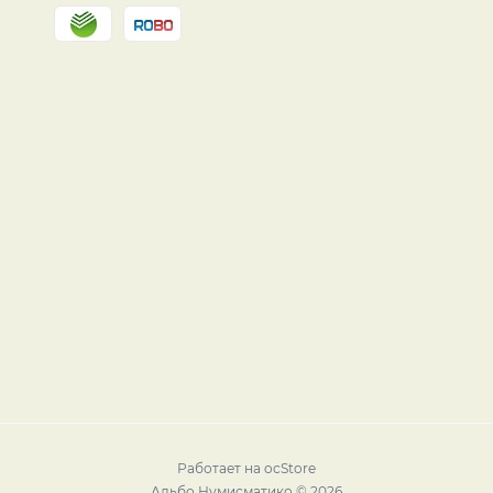
Работает на
ocStore
Альбо Нумисматико © 2026