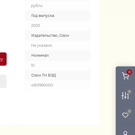
рубль
Год выпуска
2005
Издательство_Озон
Не указано
Номинал
ну
10
0
Озон ТН ВЭД
4901990000
0
0