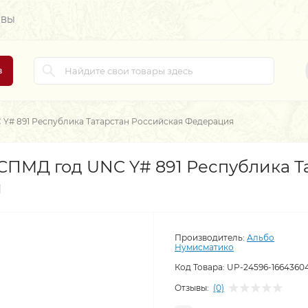
ЫВЫ
в
 Y# 891 Республика Татарстан Российская Федерация
 СПМД год UNC Y# 891 Республика Т
я
Производитель:
Альбо
Нумисматико
Код Товара:
UP-24596-1664360
Отзывы:
(0)