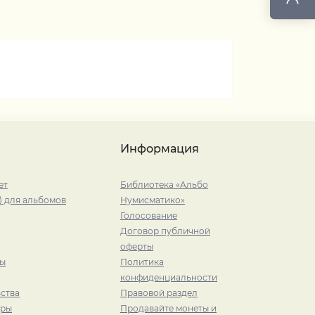
Информация
ет
Библиотека «Альбо
) для альбомов
Нумисматико»
Голосование
Договор публичной
оферты
ры
Политика
конфиденциальности
ства
Правовой раздел
иры
Продавайте монеты и