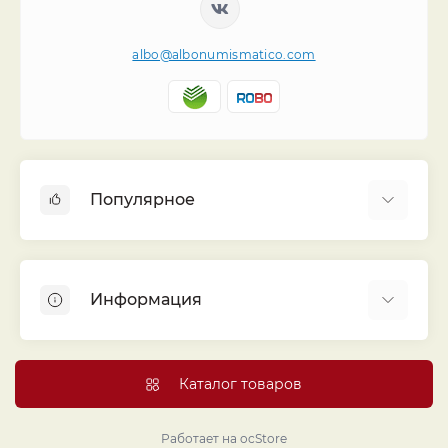
albo@albonumismatico.com
Популярное
Альбомы для монет
Футляры (шуберы) для альбомов
Информация
Монеты
Банкноты
Библиотека «Альбо Нумисматико»
Листы для монет
Голосование
Каталог товаров
Капсулы и холдеры
Договор публичной оферты
Аксессуары
Политика конфиденциальности
Работает на
ocStore