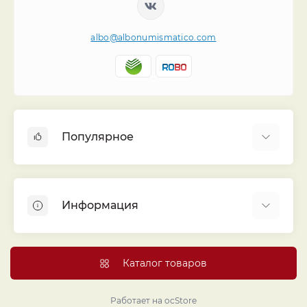
albo@albonumismatico.com
Популярное
Альбомы для монет
Футляры (шуберы) для альбомов
Информация
Монеты
Банкноты
Библиотека «Альбо Нумисматико»
Листы для монет
Голосование
Каталог товаров
Капсулы и холдеры
Договор публичной оферты
Аксессуары
Политика конфиденциальности
Работает на
ocStore