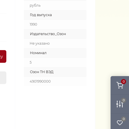
рубль
Год выпуска
1990
Издательство_Озон
Не указано
Номинал
ну
5
Озон ТН ВЭД
4901990000
0
0
0