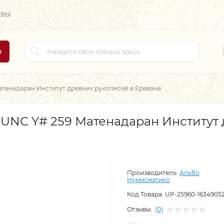
ЫВЫ
в
атенадаран Институт древних рукописей в Ереване
д UNC Y# 259 Матенадаран Институт
Производитель:
Альбо
Нумисматико
Код Товара:
UP-25960-1634905
Отзывы:
(0)