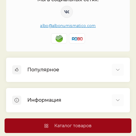
albo@albonumismatico.com
Популярное
Альбомы для монет
Футляры (шуберы) для альбомов
Информация
Монеты
Банкноты
Библиотека «Альбо Нумисматико»
Листы для монет
Голосование
Каталог товаров
Капсулы и холдеры
Договор публичной оферты