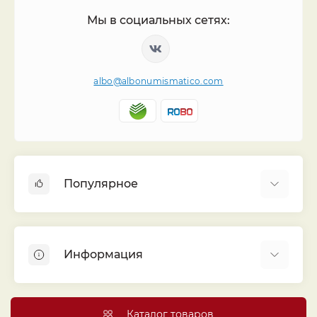
Мы в социальных сетях:
albo@albonumismatico.com
Популярное
Альбомы для монет
Футляры (шуберы) для альбомов
Информация
Монеты
Банкноты
Библиотека «Альбо Нумисматико»
Листы для монет
Голосование
Каталог товаров