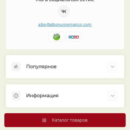
albo@albonumismatico.com
Популярное
Альбомы для монет
Футляры (шуберы) для альбомов
Информация
Монеты
Банкноты
Библиотека «Альбо Нумисматико»
Листы для монет
Голосование
Каталог товаров
Капсулы и холдеры
Договор публичной оферты