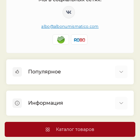
albo@albonumismatico.com
Популярное
Альбомы для монет
Футляры (шуберы) для альбомов
Информация
Монеты
Банкноты
Библиотека «Альбо Нумисматико»
Листы для монет
Голосование
Каталог товаров
Капсулы и холдеры
Договор публичной оферты