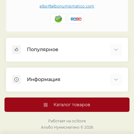
albo@albonumismatico.com
Популярное
Альбомы для монет
Футляры (шуберы) для альбомов
Информация
Монеты
Банкноты
Библиотека «Альбо Нумисматико»
Листы для монет
Голосование
Каталог товаров
Капсулы и холдеры
Договор публичной оферты
Аксессуары
Политика конфиденциальности
Работает на
ocStore
Проекты издательства
Альбо Нумисматико © 2026
Правовой раздел
Подарки и сувениры