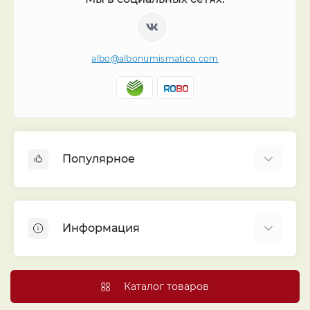
albo@albonumismatico.com
Популярное
Альбомы для монет
Футляры (шуберы) для альбомов
Информация
Монеты
Банкноты
Библиотека «Альбо Нумисматико»
Листы для монет
Голосование
Каталог товаров
Капсулы и холдеры
Договор публичной оферты