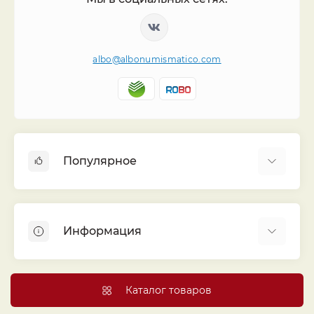
albo@albonumismatico.com
Популярное
Альбомы для монет
Футляры (шуберы) для альбомов
Информация
Монеты
Банкноты
Библиотека «Альбо Нумисматико»
Листы для монет
Голосование
Каталог товаров
Капсулы и холдеры
Договор публичной оферты