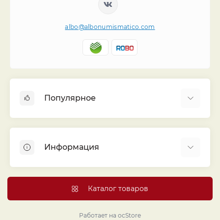
albo@albonumismatico.com
Популярное
Альбомы для монет
Футляры (шуберы) для альбомов
Информация
Монеты
Банкноты
Библиотека «Альбо Нумисматико»
Листы для монет
Голосование
Каталог товаров
Капсулы и холдеры
Договор публичной оферты
Аксессуары
Политика конфиденциальности
Работает на
ocStore