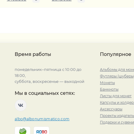
Время работы
Популярное
понедельник–пятница с 10:00 до
Альбомы для мон
18:00,
Футляры (шуберы
суббота, воскресенье — выходной
Монеты
Банкноты
Мы в социальных сетях:
Листы для монет
Капсулы и холде
Аксессуары
Проекты издатель
albo@albonumismatico.com
Подарки и сувен