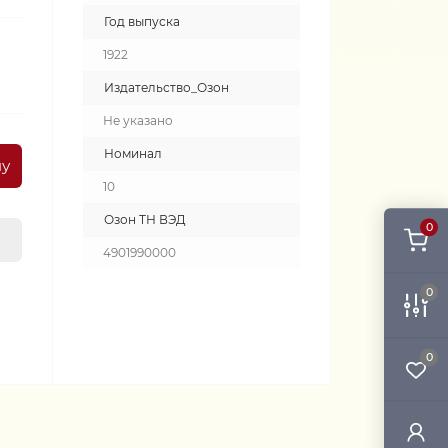
Год выпуска
1922
Издательство_Озон
Не указано
Номинал
ну
10
Озон ТН ВЭД
0
4901990000
0
0