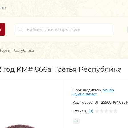
ЫВЫ
в
 Tретья Республика
2 год KM# 866a Tретья Республика
Производитель:
Альбо
Нумисматико
Код Товара:
UP-25960-16710856
Отзывы:
(0)
1