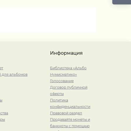
Информация
ет
Библиотека «Альбо
) для альбомов
Нумисматико»
Голосование
Договор публичной
оферты
ры
Политика
конфиденциальности
ства
Правовой раздел
иры
Продавайте монеты и
банкноты с помощью