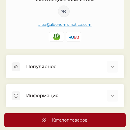
albo@albonumismatico.com
Популярное
Альбомы для монет
Футляры (шуберы) для альбомов
Информация
Монеты
Банкноты
Библиотека «Альбо Нумисматико»
Листы для монет
Голосование
Каталог товаров
Капсулы и холдеры
Договор публичной оферты