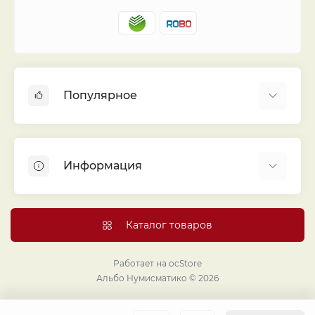
Популярное
Альбомы для монет
Футляры (шуберы) для альбомов
Информация
Монеты
Банкноты
Библиотека «Альбо Нумисматико»
Листы для монет
Голосование
Каталог товаров
Капсулы и холдеры
Договор публичной оферты
Аксессуары
Политика конфиденциальности
Работает на
ocStore
Проекты издательства
Альбо Нумисматико © 2026
Правовой раздел
Подарки и сувениры
Продавайте монеты и банкноты с помощью