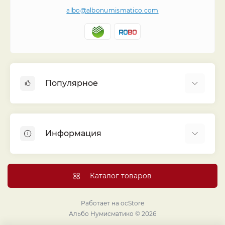
albo@albonumismatico.com
Популярное
Альбомы для монет
Футляры (шуберы) для альбомов
Информация
Монеты
Банкноты
Библиотека «Альбо Нумисматико»
Листы для монет
Голосование
Каталог товаров
Капсулы и холдеры
Договор публичной оферты
Аксессуары
Политика конфиденциальности
Работает на
ocStore
Проекты издательства
Альбо Нумисматико © 2026
Правовой раздел
Подарки и сувениры