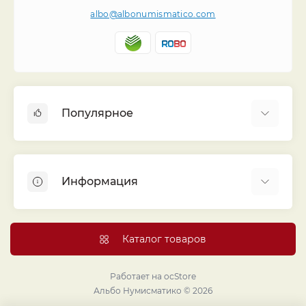
albo@albonumismatico.com
Популярное
Альбомы для монет
Футляры (шуберы) для альбомов
Информация
Монеты
Банкноты
Библиотека «Альбо Нумисматико»
Листы для монет
Голосование
Каталог товаров
Капсулы и холдеры
Договор публичной оферты
Аксессуары
Политика конфиденциальности
Работает на
ocStore
Проекты издательства
Альбо Нумисматико © 2026
Правовой раздел
Подарки и сувениры