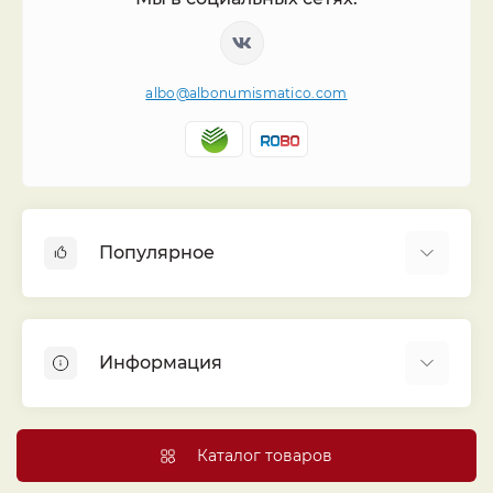
albo@albonumismatico.com
Популярное
Альбомы для монет
Футляры (шуберы) для альбомов
Информация
Монеты
Банкноты
Библиотека «Альбо Нумисматико»
Листы для монет
Голосование
Каталог товаров
Капсулы и холдеры
Договор публичной оферты