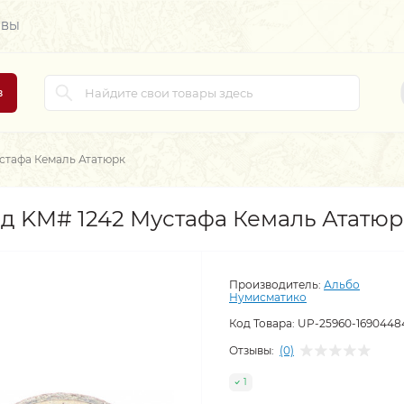
ЫВЫ
в
устафа Кемаль Ататюрк
од KM# 1242 Мустафа Кемаль Ататюр
Производитель:
Альбо
Нумисматико
Код Товара:
UP-25960-1690448
Отзывы:
(0)
1