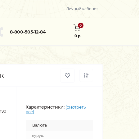
Личный кабинет
0
8-800-505-12-84
0 р.
к
Характеристики:
(смотреть
490
все)
Валюта
куруш