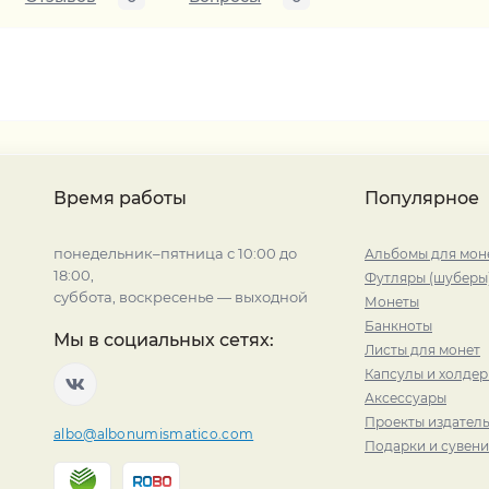
Время работы
Популярное
понедельник–пятница с 10:00 до
Альбомы для мон
18:00,
Футляры (шуберы
суббота, воскресенье — выходной
Монеты
Банкноты
Мы в социальных сетях:
Листы для монет
Капсулы и холде
Аксессуары
Проекты издатель
albo@albonumismatico.com
Подарки и сувен