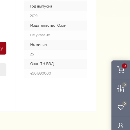
Год выпуска
2019
Издательство_Озон
Не указано
Номинал
ну
25
Озон ТН ВЭД
0
4901990000
0
0