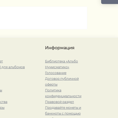
Информация
ет
Библиотека «Альбо
) для альбомов
Нумисматико»
Голосование
Договор публичной
оферты
ры
Политика
конфиденциальности
ства
Правовой раздел
иры
Продавайте монеты и
банкноты с помощью