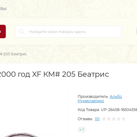
ЫВЫ
в
# 205 Беатрис
2000 год XF КМ# 205 Беатрис
Производитель:
Альбо
Нумисматико
Код Товара:
UP-26458-1650455
Отзывы:
(0)
1