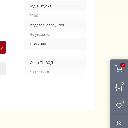
Год выпуска
2000
Издательство_Озон
Не указано
Номинал
ну
1
Озон ТН ВЭД
0
4901990000
0
0