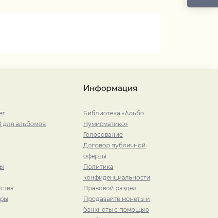
Информация
ет
Библиотека «Альбо
) для альбомов
Нумисматико»
Голосование
Договор публичной
оферты
ры
Политика
конфиденциальности
ства
Правовой раздел
иры
Продавайте монеты и
банкноты с помощью