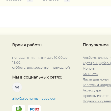
Время работы
Популярное
понедельник–пятница с 10:00 до
Альбомы для мон
18:00,
Футляры (шуберы
суббота, воскресенье — выходной
Монеты
Банкноты
Мы в социальных сетях:
Листы для монет
Капсулы и холде
Аксессуары
Проекты издатель
albo@albonumismatico.com
Подарки и сувен