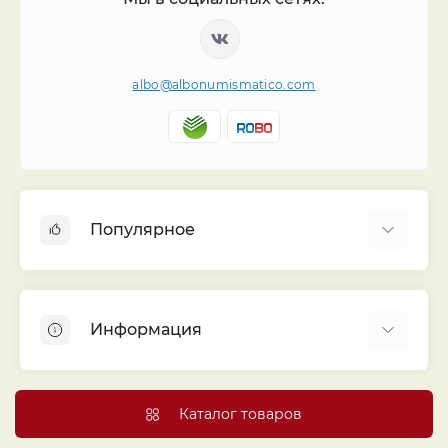
albo@albonumismatico.com
Популярное
Альбомы для монет
Футляры (шуберы) для альбомов
Информация
Монеты
Банкноты
Библиотека «Альбо Нумисматико»
Листы для монет
Голосование
Каталог товаров
Капсулы и холдеры
Договор публичной оферты