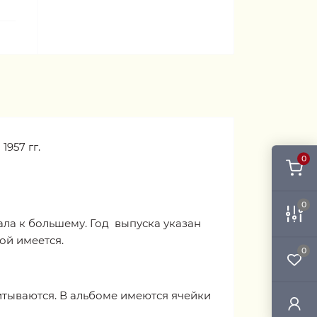
957 гг.
0
0
ала к большему. Год выпуска указан
ой имеется.
0
итываются. В альбоме имеются ячейки