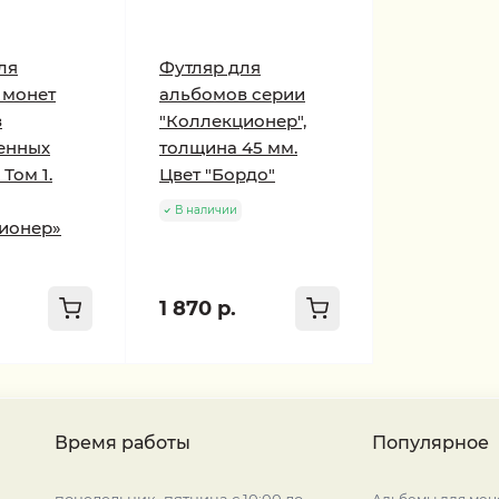
ля
Футляр для
 монет
альбомов серии
з
"Коллекционер",
енных
толщина 45 мм.
Том 1.
Цвет "Бордо"
В наличии
ионер»
1 870 р.
Время работы
Популярное