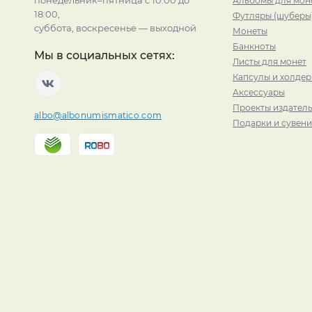
понедельник–пятница с 10:00 до
Альбомы для мон
18:00,
Футляры (шуберы
суббота, воскресенье — выходной
Монеты
Банкноты
Мы в социальных сетях:
Листы для монет
Капсулы и холде
Аксессуары
Проекты издатель
albo@albonumismatico.com
Подарки и сувен