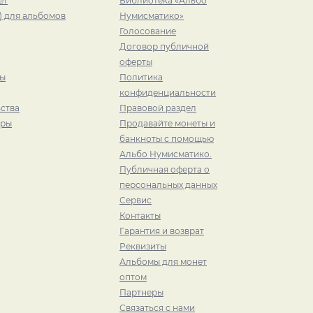
ет
Библиотека «Альбо
) для альбомов
Нумисматико»
Голосование
Договор публичной
оферты
ры
Политика
конфиденциальности
ства
Правовой раздел
иры
Продавайте монеты и
банкноты с помощью
Альбо Нумисматико.
Публичная оферта о
персональных данных
Сервис
Контакты
Гарантия и возврат
Реквизиты
Альбомы для монет
оптом
Партнеры
Связаться с нами