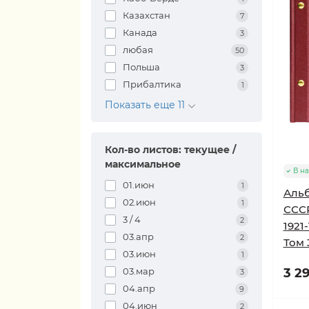
Казахстан
7
Канада
3
любая
50
Польша
3
Прибалтика
1
Показать еще 11
Кол-во листов: текущее /
максимальное
В н
01.июн
1
Альб
02.июн
1
СССР
3 / 4
2
1921
03.апр
2
Том 
03.июн
1
03.мар
3 29
3
04.апр
9
04.июн
2