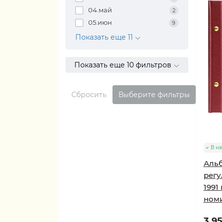
04.май
2
05.июн
9
Показать еще 11
Показать еще 10 фильтров
Сбросить
Выберите фильтры
В н
Альб
регу
1991
номи
3 95