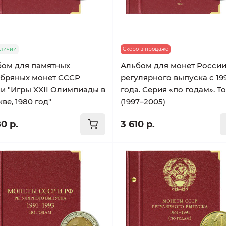
аличии
Скоро в продаже
ом для памятных
Альбом для монет Росси
бряных монет СССР
регулярного выпуска с 19
и "Игры XXII Олимпиады в
года. Серия «по годам». То
ве, 1980 год"
(1997–2005)
0 р.
3 610 р.