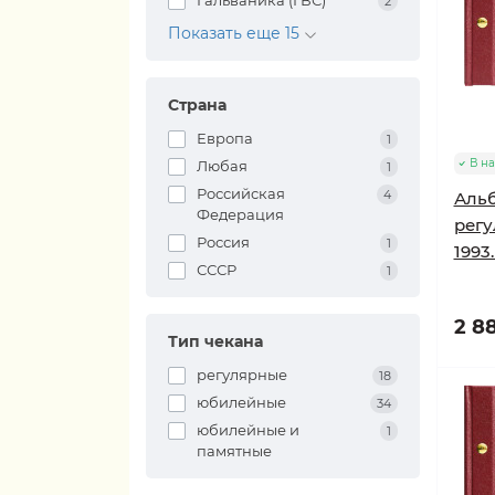
Гальваника (ГВС)
2
Показать еще 15
Страна
Европа
1
В н
Любая
1
Российская
4
Альб
Федерация
регу
Россия
1
1993
СССР
1
2 88
Тип чекана
регулярные
18
юбилейные
34
юбилейные и
1
памятные