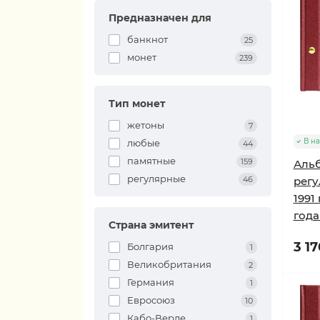
Предназначен для
банкнот
25
монет
239
Тип монет
жетоны
7
В н
любые
44
памятные
159
Альб
регулярные
46
регу
1991
годам
Страна эмитент
3 17
Болгария
1
Великобритания
2
Германия
1
Евросоюз
10
Кабо-Верде
1