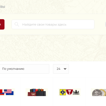
ЫВЫ
в