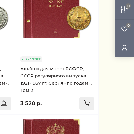
0
0
В наличии
,
Альбом для монет РСФСР,
ка
СССР регулярного выпуска
ам».
1921-1957 гг. Серия «по годам».
Том 2
3 520 р.