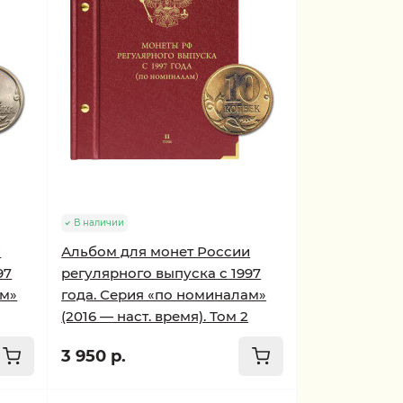
В наличии
и
Альбом для монет России
97
регулярного выпуска с 1997
ам»
года. Серия «по номиналам»
(2016 — наст. время). Том 2
3 950 р.