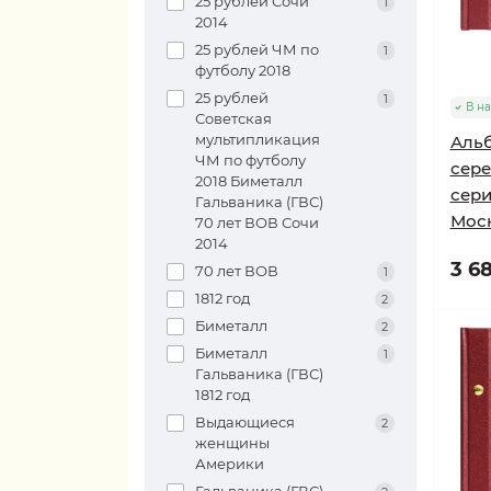
25 рублей Сочи
1
2014
25 рублей ЧМ по
1
футболу 2018
25 рублей
1
В н
Советская
мультипликация
Альб
ЧМ по футболу
сере
2018 Биметалл
сери
Гальваника (ГВС)
Моск
70 лет ВОВ Сочи
2014
3 68
70 лет ВОВ
1
1812 год
2
Биметалл
2
Биметалл
1
Гальваника (ГВС)
1812 год
Выдающиеся
2
женщины
Америки