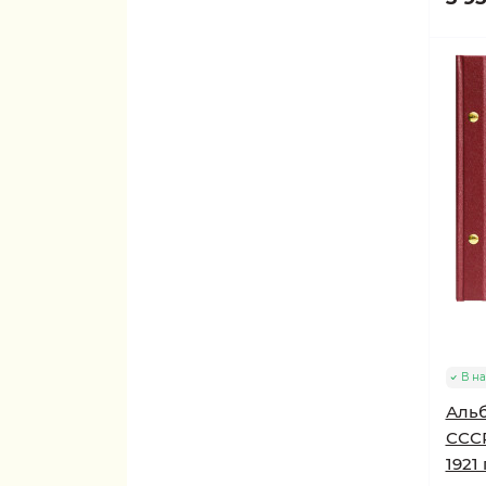
В н
Альб
СССР
1921