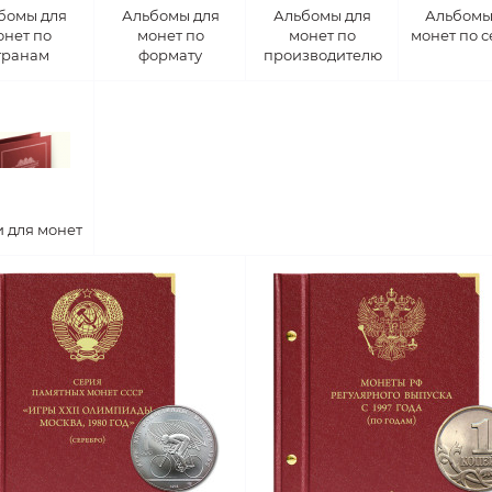
бомы для
Альбомы для
Альбомы для
Альбомы
онет по
монет по
монет по
монет по 
транам
формату
производителю
 для монет