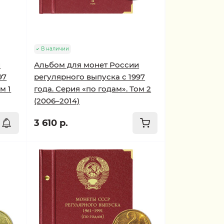
В наличии
и
Альбом для монет России
97
регулярного выпуска с 1997
м 1
года. Серия «по годам». Том 2
(2006–2014)
3 610 р.