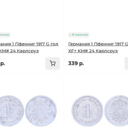
аличии
В наличии
ания 1 Пфенниг 1917 G год
Германия 1 Пфенниг 1917 G
KM# 24 Карлсруэ
XF+ KM# 24 Карлсруэ
р.
339 р.