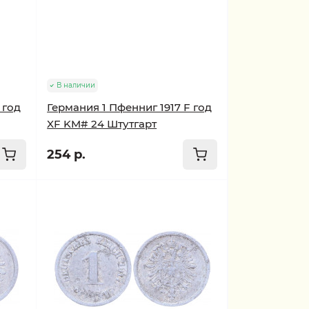
В наличии
 год
Германия 1 Пфенниг 1917 F год
XF KM# 24 Штутгарт
254 р.