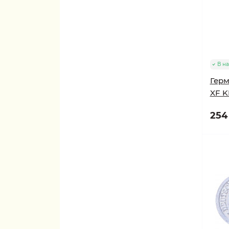
В н
Герм
XF K
254 