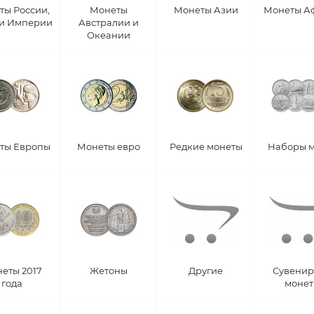
ты России,
Монеты
Монеты Азии
Монеты А
 и Империи
Австралии и
Океании
ты Европы
Монеты евро
Редкие монеты
Наборы 
еты 2017
Жетоны
Другие
Сувени
года
моне