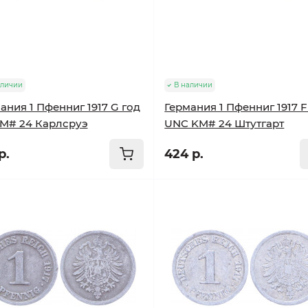
аличии
В наличии
ания 1 Пфенниг 1917 G год
Германия 1 Пфенниг 1917 F
M# 24 Карлсруэ
UNC KM# 24 Штутгарт
р.
424 р.