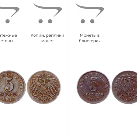
атежные
Копии, реплики
Монеты в
етоны
монет
блистерах