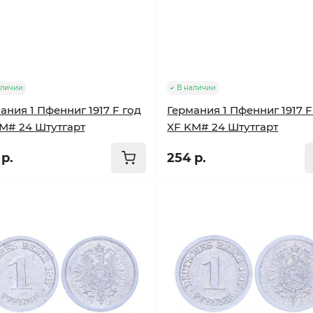
аличии
В наличии
ания 1 Пфенниг 1917 F год
Германия 1 Пфенниг 1917 F
M# 24 Штутгарт
XF KM# 24 Штутгарт
р.
254 р.