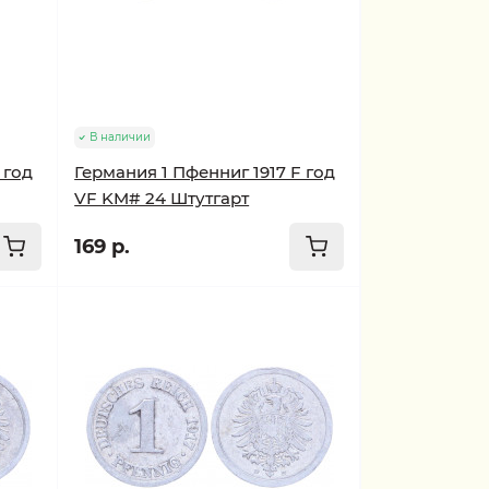
В наличии
 год
Германия 1 Пфенниг 1917 F год
VF KM# 24 Штутгарт
169 р.