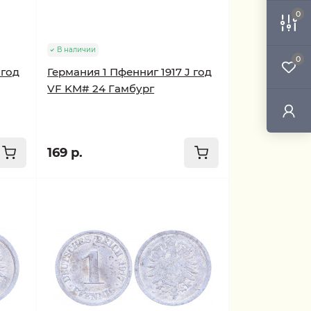
0
В наличии
0
 год
Германия 1 Пфенниг 1917 J год
VF KM# 24 Гамбург
169 р.