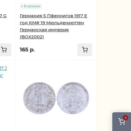
В наличии
7 G
Германия 5 Пфеннигов 1917 E
год KM# 19 Мюльденхюттен
Германская империя
(BOX2002)
165 р.
0