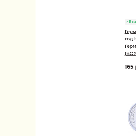
В н
Герм
год 
Герм
(BOX
165 