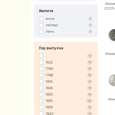
Моне
СССР
Валюта
анна
1
геллер
1
пенс
1
Год выпуска
Моне
-
+1
1622
+1
1780
+1
1788
+1
1818
+1
1826
+1
1833
+1
Мон
1835
+2
1839
+1
1840
+1