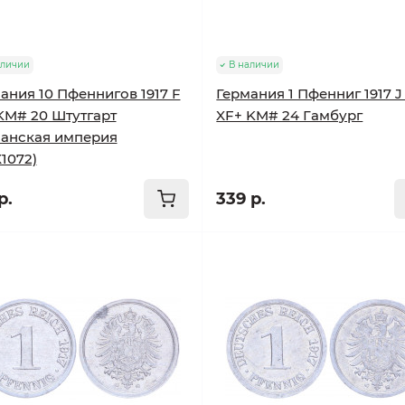
аличии
В наличии
ания 10 Пфеннигов 1917 F
Германия 1 Пфенниг 1917 J
KM# 20 Штутгарт
XF+ KM# 24 Гамбург
анская империя
1072)
р.
339 р.