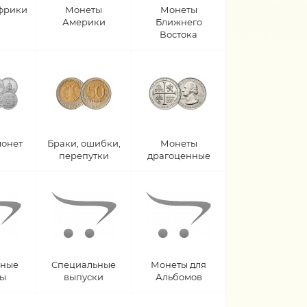
фрики
Монеты
Монеты
Америки
Ближнего
Востока
монет
Браки, ошибки,
Монеты
перепутки
драгоценные
рные
Специальные
Монеты для
ты
выпуски
Альбомов