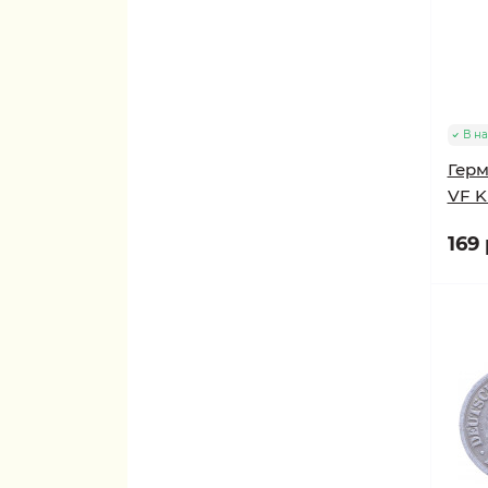
В н
Герм
VF K
169 