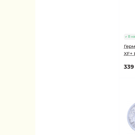
В н
Герм
XF+ 
339 