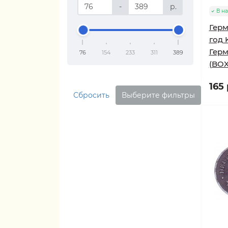
-
р.
В н
Герм
год 
Герм
76
154
233
311
389
(BOX
165 
Сбросить
Выберите фильтры