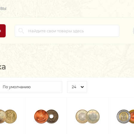
ЫВЫ
в
ка