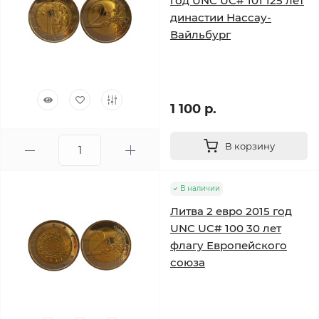
год UNC UC# 101 125 лет
династии Нассау-
Вайльбург
1 100 р.
В корзину
В наличии
Литва 2 евро 2015 год
UNC UC# 100 30 лет
флагу Европейского
союза