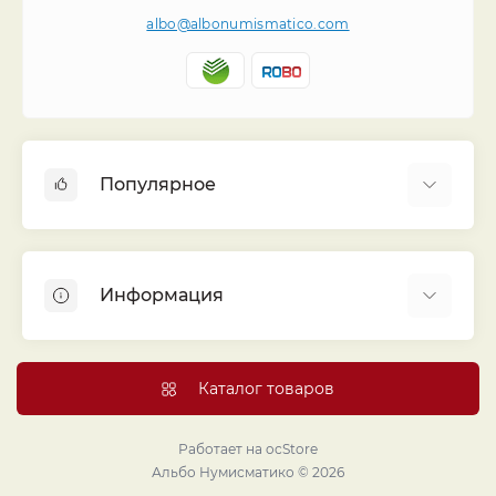
albo@albonumismatico.com
Популярное
Альбомы для монет
Футляры (шуберы) для альбомов
Информация
Монеты
Банкноты
Библиотека «Альбо Нумисматико»
Листы для монет
Голосование
Каталог товаров
Капсулы и холдеры
Договор публичной оферты
Аксессуары
Политика конфиденциальности
Работает на
ocStore
Проекты издательства
Альбо Нумисматико © 2026
Правовой раздел
Подарки и сувениры