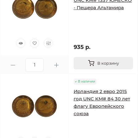
UNC KM# 1337 ЮНЕСКО
- Пещера Альтамира
935 р.
В корзину
В наличии
Ирландия 2 евро 2015
год UNC KM# 84 30 лет
флагу Европейского
союза