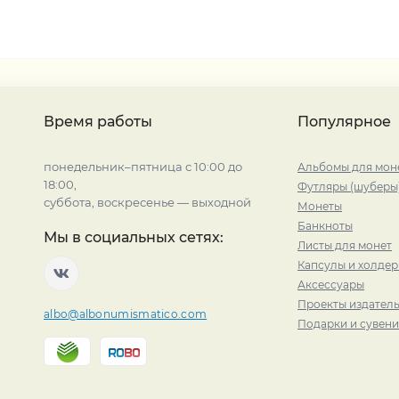
Время работы
Популярное
понедельник–пятница с 10:00 до
Альбомы для мон
18:00,
Футляры (шуберы
суббота, воскресенье — выходной
Монеты
Банкноты
Мы в социальных сетях:
Листы для монет
Капсулы и холде
Аксессуары
Проекты издатель
albo@albonumismatico.com
Подарки и сувен