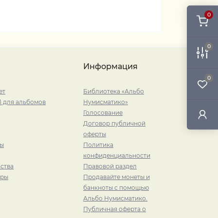
0
0
Информация
0
ет
Библиотека «Альбо
) для альбомов
Нумисматико»
Голосование
Договор публичной
оферты
ры
Политика
конфиденциальности
ства
Правовой раздел
иры
Продавайте монеты и
банкноты с помощью
Альбо Нумисматико.
Публичная оферта о