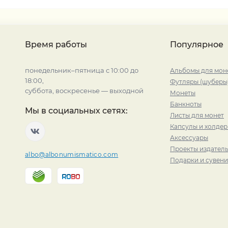
Время работы
Популярное
понедельник–пятница с 10:00 до
Альбомы для мон
18:00,
Футляры (шуберы
суббота, воскресенье — выходной
Монеты
Банкноты
Мы в социальных сетях:
Листы для монет
Капсулы и холде
Аксессуары
Проекты издатель
albo@albonumismatico.com
Подарки и сувен