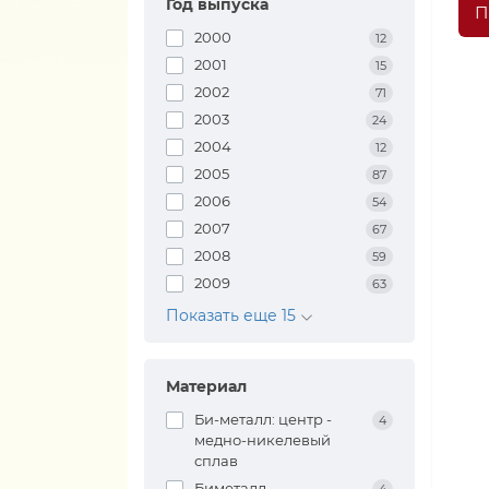
Год выпуска
П
2000
12
2001
15
2002
71
2003
24
2004
12
2005
87
2006
54
2007
67
2008
59
2009
63
Показать еще 15
Материал
Би-металл: центр -
4
медно-никелевый
сплав
Биметалл