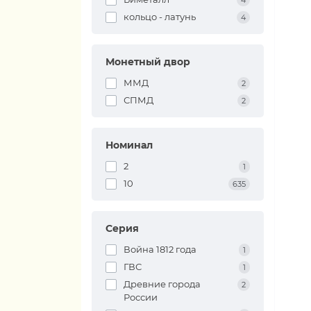
4
кольцо - латунь
4
Монетный двор
ММД
2
СПМД
2
Номинал
2
1
10
635
Серия
Война 1812 года
1
ГВС
1
Древние города
2
России