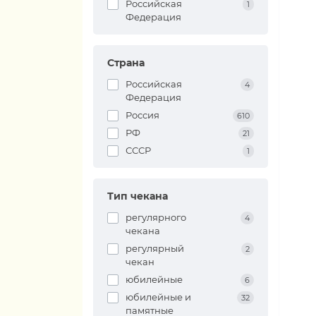
Российская
1
Федерация
Страна
Российская
4
Федерация
Россия
610
РФ
21
СССР
1
Тип чекана
регулярного
4
чекана
регулярный
2
чекан
юбилейные
6
юбилейные и
32
памятные