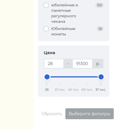
юбилейные и
150
памятные
регулярного
чекана
Юбилейные
35
монеты
Цена
-
р.
28
23 тыс.
46 тыс.
68 тыс.
91 тыс.
Сбросить
Выберите фильтры