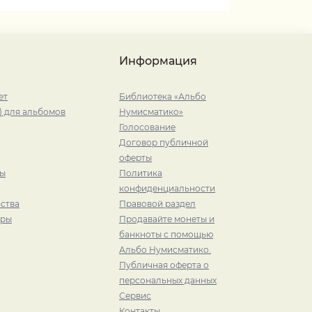
Информация
ет
Библиотека «Альбо
) для альбомов
Нумисматико»
Голосование
Договор публичной
оферты
ры
Политика
конфиденциальности
ства
Правовой раздел
иры
Продавайте монеты и
банкноты с помощью
Альбо Нумисматико.
Публичная оферта о
персональных данных
Сервис
Контакты