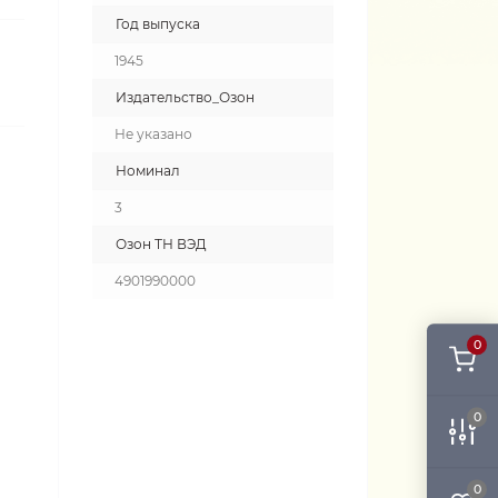
Год выпуска
1945
Издательство_Озон
Не указано
Номинал
3
Озон ТН ВЭД
4901990000
0
0
0