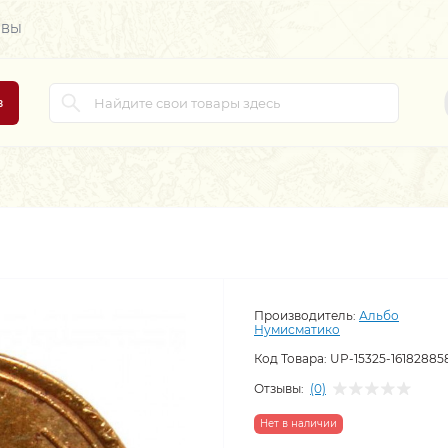
ЫВЫ
в
Производитель:
Альбо
Нумисматико
Код Товара:
UP-15325-16182885
Отзывы:
(0)
Нет в наличии