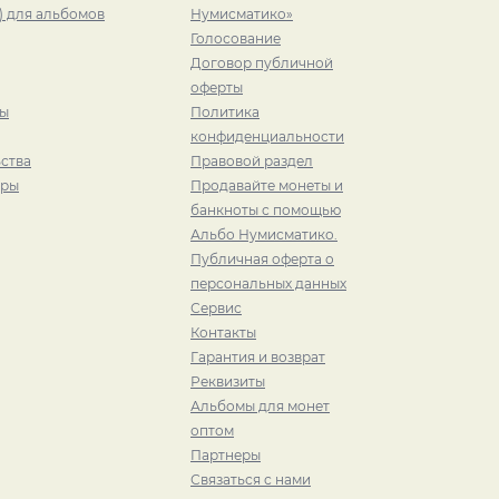
) для альбомов
Нумисматико»
Голосование
Договор публичной
оферты
ры
Политика
конфиденциальности
ства
Правовой раздел
иры
Продавайте монеты и
банкноты с помощью
Альбо Нумисматико.
Публичная оферта о
персональных данных
Сервис
Контакты
Гарантия и возврат
Реквизиты
Альбомы для монет
оптом
Партнеры
Связаться с нами