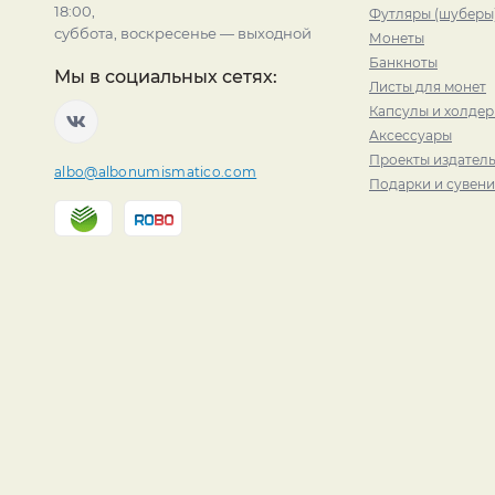
18:00,
Футляры (шуберы
суббота, воскресенье — выходной
Монеты
Банкноты
Мы в социальных сетях:
Листы для монет
Капсулы и холде
Аксессуары
Проекты издатель
albo@albonumismatico.com
Подарки и сувен