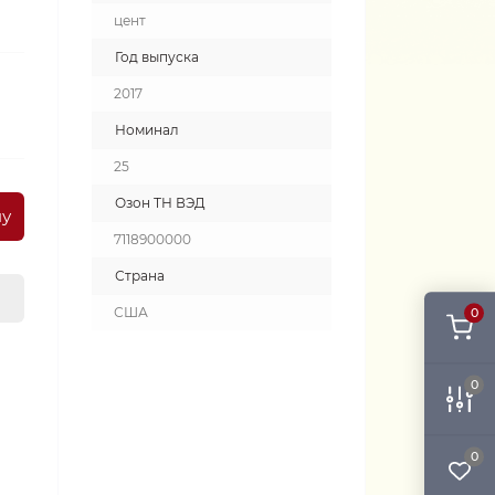
цент
Год выпуска
2017
Номинал
25
Озон ТН ВЭД
ну
7118900000
Страна
США
0
0
0