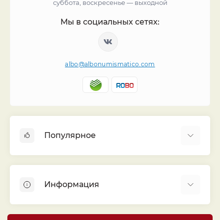
суббота, воскресенье — выходной
Мы в социальных сетях:
albo@albonumismatico.com
Популярное
Альбомы для монет
Футляры (шуберы) для альбомов
Информация
Монеты
Банкноты
Библиотека «Альбо Нумисматико»
Листы для монет