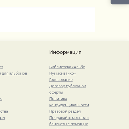
Информация
ет
Библиотека «Альбо
) для альбомов
Нумисматико»
Голосование
Договор публичной
оферты
ры
Политика
конфиденциальности
ства
Правовой раздел
иры
Продавайте монеты и
банкноты с помощью