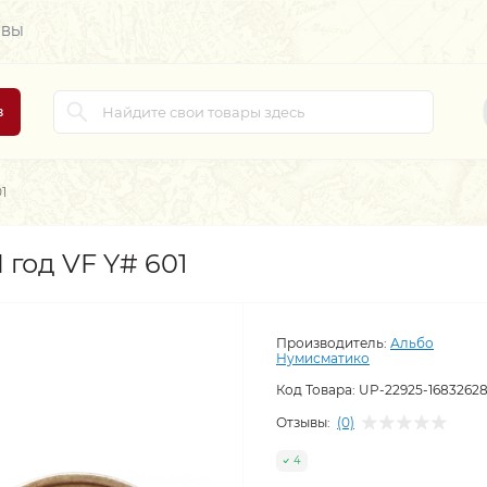
ЫВЫ
в
1
 год VF Y# 601
Производитель:
Альбо
Нумисматико
Код Товара:
UP-22925-1683262
Отзывы:
(0)
4