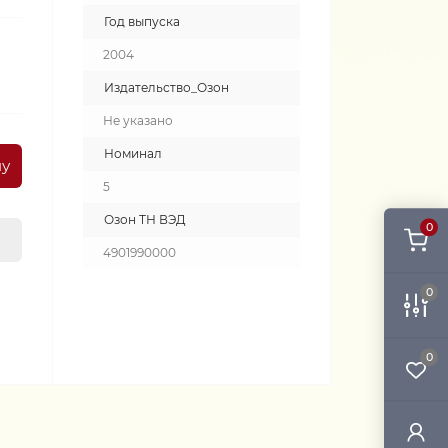
Год выпуска
2004
Издательство_Озон
Не указано
Номинал
ну
5
Озон ТН ВЭД
0
4901990000
0
0