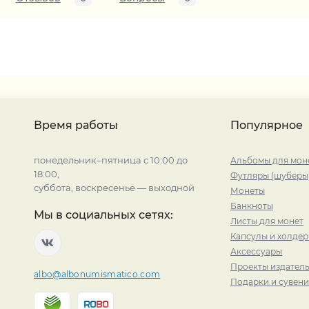
Время работы
Популярное
понедельник–пятница с 10:00 до
Альбомы для мон
18:00,
Футляры (шуберы
суббота, воскресенье — выходной
Монеты
Банкноты
Мы в социальных сетях:
Листы для монет
Капсулы и холде
Аксессуары
Проекты издатель
albo@albonumismatico.com
Подарки и сувен