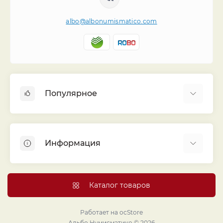
albo@albonumismatico.com
Популярное
Альбомы для монет
Футляры (шуберы) для альбомов
Информация
Монеты
Банкноты
Библиотека «Альбо Нумисматико»
Листы для монет
Голосование
Каталог товаров
Капсулы и холдеры
Договор публичной оферты
Аксессуары
Политика конфиденциальности
Работает на
ocStore
Проекты издательства
Альбо Нумисматико © 2026