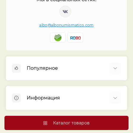
albo@albonumismatico.com
Популярное
Альбомы для монет
Футляры (шуберы) для альбомов
Информация
Монеты
Банкноты
Библиотека «Альбо Нумисматико»
Листы для монет
Голосование
Каталог товаров
Капсулы и холдеры
Договор публичной оферты