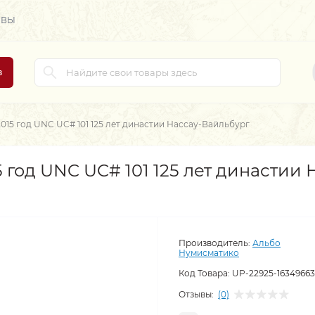
ЫВЫ
в
015 год UNC UC# 101 125 лет династии Нассау-Вайльбург
 год UNC UC# 101 125 лет династии 
Производитель:
Альбо
Нумисматико
Код Товара:
UP-22925-1634966
Отзывы:
(0)