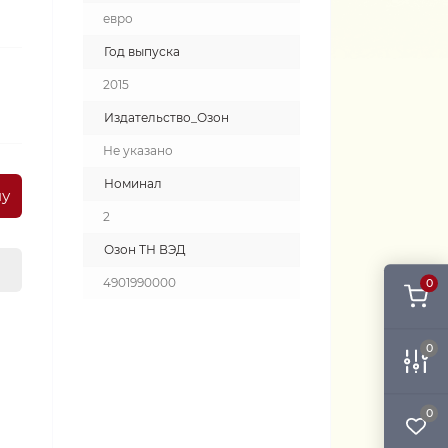
евро
Год выпуска
2015
Издательство_Озон
Не указано
Номинал
ну
2
Озон ТН ВЭД
4901990000
0
0
0