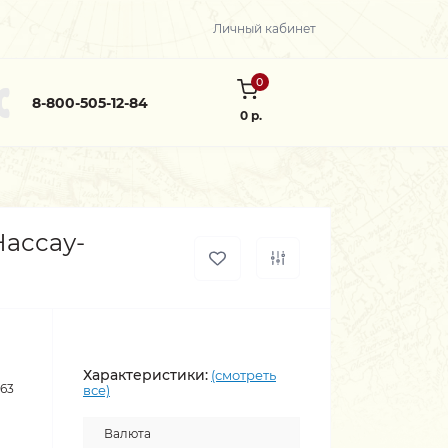
Личный кабинет
0
8-800-505-12-84
0 р.
Нассау-
Характеристики:
(смотреть
363
все)
Валюта