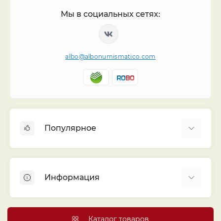
Мы в социальных сетях:
albo@albonumismatico.com
Популярное
Альбомы для монет
Футляры (шуберы) для альбомов
Информация
Монеты
Банкноты
Библиотека «Альбо Нумисматико»
Листы для монет
Голосование
Каталог товаров