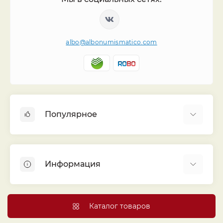
albo@albonumismatico.com
Популярное
Альбомы для монет
Футляры (шуберы) для альбомов
Информация
Монеты
Банкноты
Библиотека «Альбо Нумисматико»
Листы для монет
Голосование
Каталог товаров
Капсулы и холдеры
Договор публичной оферты