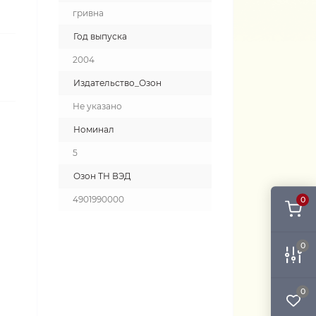
гривна
Год выпуска
2004
Издательство_Озон
Не указано
Номинал
5
Озон ТН ВЭД
4901990000
0
0
0