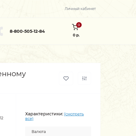
Личный кабинет
0
8-800-505-12-84
0 р.
венному
Характеристики:
(смотреть
12
все)
Валюта