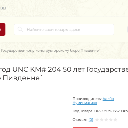
ЫВЫ
в
т Государственному конструкторскому бюро `Пивденне`
 год UNC KM# 204 50 лет Государст
 `Пивденне`
Производитель:
Альбо
Нумисматико
Код Товара:
UP-22925-16329865
Отзывы:
(0)